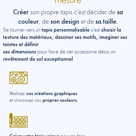
mesure
Créer
sa
son propre tapis c’est décider de
couleur
son design
sa taille
, de
et de
.
tapis personnalisable
choisir la
Se tourner vers un
c’est
texture des matériaux, dessiner ses motifs, imaginer ses
teintes et définir
ses dimensions
pour faire de cet accessoire déco un
revêtement de sol exceptionnel
.
vos créations graphiques
Réalisez
propres couleurs
et choisissez vos
,
Créez votre tapis unique
pour en faire