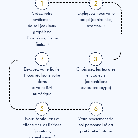
1
2
Créez votre
Expliquez-nous votre
revêtement
projet (contraintes,
de sol (couleurs,
attentes…)
graphisme
dimensions, forme,
finition)
4
3
Envoyez votre fichier
Choisissez les textures
Nous réalisons votre
et couleurs
devis
(échantillons
et votre BAT
et/ou prototype)
numérique
5
6
Nous fabriquons et
Votre revêtement de
effectuons les finitions
sol personnalisé est
(pourtour,
prêt à être installé
assemblage…)