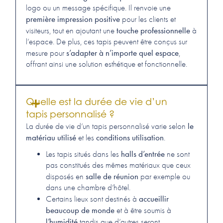
logo ou un message spécifique. Il renvoie une
première impression positive
pour les clients et
touche professionnelle
visiteurs, tout en ajoutant une
à
l’espace. De plus, ces tapis peuvent être conçus sur
s’adapter à n’importe quel espace
mesure pour
,
offrant ainsi une solution esthétique et fonctionnelle.
Quelle est la durée de vie d’un
tapis personnalisé ?
le
La durée de vie d’un tapis personnalisé varie selon
matériau utilisé
conditions utilisation
et les
.
halls d’entrée
Les tapis situés dans les
ne sont
pas constitués des mêmes matériaux que ceux
salle de réunion
disposés en
par exemple ou
dans une chambre d’hôtel.
accueillir
Certains lieux sont destinés à
beaucoup de monde
et à être soumis à
l’humidité
tandis que d’autres seront